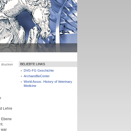
BELIEBTE LINKS
drucken
DVG-FG Geschichte
ArchaeoBioCenter
World Assoc. History of Veterinary
Medicine
e
r
nd Lehre
er Ebene
t.
, war