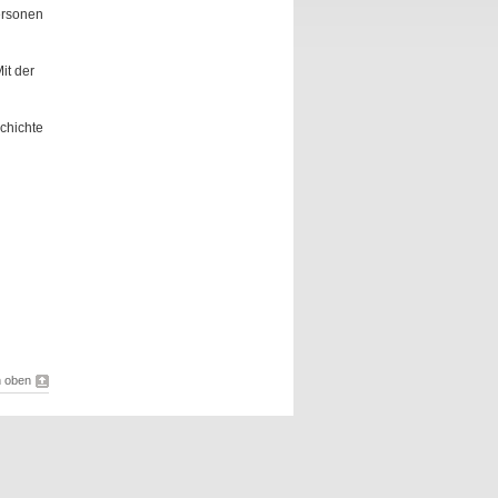
ersonen
it der
schichte
 oben