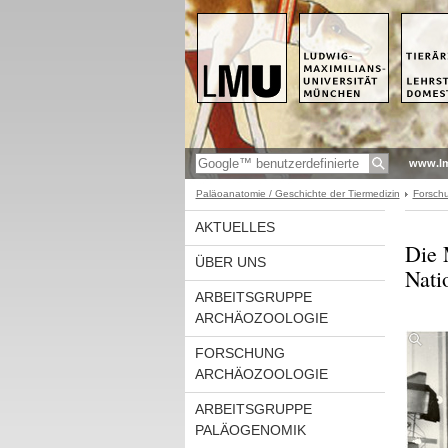
www.l
Paläoanatomie / Geschichte der Tiermedizin
Forsch
AKTUELLES
Die 
ÜBER UNS
Nati
ARBEITSGRUPPE
ARCHÄOZOOLOGIE
FORSCHUNG
ARCHÄOZOOLOGIE
ARBEITSGRUPPE
PALÄOGENOMIK