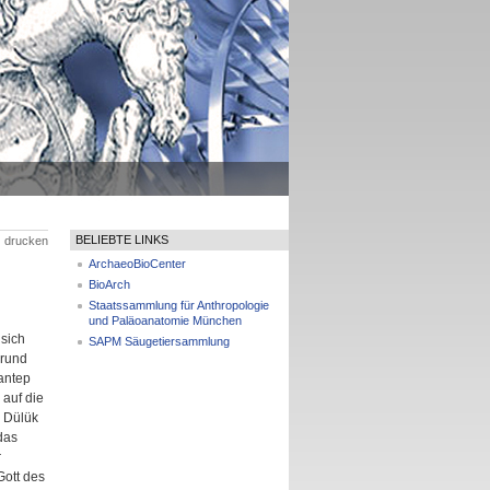
BELIEBTE LINKS
drucken
ArchaeoBioCenter
BioArch
Staatssammlung für Anthropologie
und Paläoanatomie München
 sich
SAPM Säugetiersammlung
 rund
antep
 auf die
 Dülük
das
r
ott des