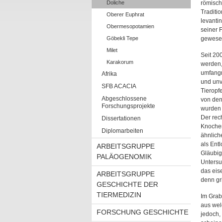
Doliche
römisch
Traditio
Oberer Euphrat
levanti
Obermesopotamien
seiner 
Göbekli Tepe
gewese
Milet
Seit 20
Karakorum
werden,
umfangr
Afrika
und unv
SFB ACACIA
Tieropf
Abgeschlossene
von den
Forschungsprojekte
wurden 
Der rec
Dissertationen
Knochen
Diplomarbeiten
ähnliche
als Ent
ARBEITSGRUPPE
Gläubig
PALÄOGENOMIK
Untersu
das eis
ARBEITSGRUPPE
denn gr
GESCHICHTE DER
TIERMEDIZIN
Im Grab
aus wel
FORSCHUNG GESCHICHTE
jedoch,