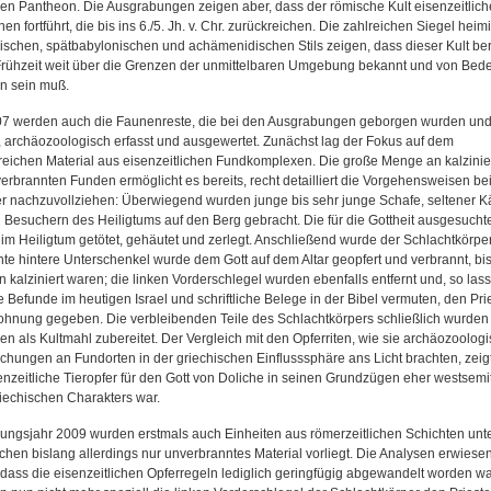
en Pantheon. Die Ausgrabungen zeigen aber, dass der römische Kult eisenzeitlich
nen fortführt, die bis ins 6./5. Jh. v. Chr. zurückreichen. Die zahlreichen Siegel heim
nischen, spätbabylonischen und achämenidischen Stils zeigen, dass dieser Kult bere
Frühzeit weit über die Grenzen der unmittelbaren Umgebung bekannt und von Bed
n sein muß.
07 werden auch die Faunenreste, die bei den Ausgrabungen geborgen wurden un
 archäozoologisch erfasst und ausgewertet. Zunächst lag der Fokus auf dem
eichen Material aus eisenzeitlichen Fundkomplexen. Die große Menge an kalzinie
erbrannten Funden ermöglicht es bereits, recht detailliert die Vorgehensweisen be
er nachzuvollziehen: Überwiegend wurden junge bis sehr junge Schafe, seltener K
 Besuchern des Heiligtums auf den Berg gebracht. Die für die Gottheit ausgesucht
im Heiligtum getötet, gehäutet und zerlegt. Anschließend wurde der Schlachtkörper z
hte hintere Unterschenkel wurde dem Gott auf dem Altar geopfert und verbrannt, bis
 kalziniert waren; die linken Vorderschlegel wurden ebenfalls entfernt und, so las
 Befunde im heutigen Israel und schriftliche Belege in der Bibel vermuten, den Pri
lohnung gegeben. Die verbleibenden Teile des Schlachtkörpers schließlich wurden 
en als Kultmahl zubereitet. Der Vergleich mit den Opferriten, wie sie archäozoolog
chungen an Fundorten in der griechischen Einflusssphäre ans Licht brachten, zeigt
enzeitliche Tieropfer für den Gott von Doliche in seinen Grundzügen eher westsemi
iechischen Charakters war.
ungsjahr 2009 wurden erstmals auch Einheiten aus römerzeitlichen Schichten unte
chen bislang allerdings nur unverbranntes Material vorliegt. Die Analysen erwiese
 dass die eisenzeitlichen Opferregeln lediglich geringfügig abgewandelt worden w