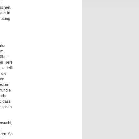
e
ischen,
its in
eutung
d
rten
im
älber
en Tiere
erteilt:
 die
sen
estern
für die
ische
, dass
tischen
rsucht,
n
aren. So