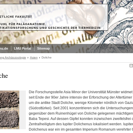
mu.de
LMU Portal
Sitemap
ung Archäozoologie
Asien
Doliche
che
Die Forschungsstelle Asia Minor
der Universtität Münster widmet
seit Ende der 90er Jahre intensiv der Erforschung der Altertümer
um die antike Stadt Doliche, wenige Kilometer nördlich von Gazi
(Südosttürkei). Seit 2001 konzentrieren sich die Untersuchungen
gegenüber dem Ruinenhügel von Doliche gelegenen mächtigen
Baba Tepesi. Auf dessen Gipfel konnten inzwischen zweifelsfrei 
Zentralheiligtum des Iupiter Dolichenus lokalisiert werden. Iupite
Dolichenus war ein im gesamten Imperium Romanum verehrter G