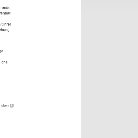
erende
fenbar
t ihrer
tehung
ge
liche
 oben