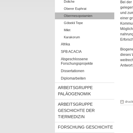
Doliche
Bei der
gelegen
Oberer Euphrat
und zum
Obermesopotamien
einer g
Göbekli Tepe
Kommuni
Möglich
Milet
nahrung
Karakorum
Erforsc
Afrika
Biogene
SFB ACACIA
dieses 
Abgeschlossene
weitrec
Forschungsprojekte
Antwort
Dissertationen
Diplomarbeiten
ARBEITSGRUPPE
PALÄOGENOMIK
druc
ARBEITSGRUPPE
GESCHICHTE DER
TIERMEDIZIN
FORSCHUNG GESCHICHTE