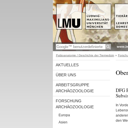
www.l
Paläoanatomie / Geschichte der Tiermedizin
Forsch
AKTUELLES
Ober
ÜBER UNS
ARBEITSGRUPPE
DFG P
ARCHÄOZOOLOGIE
Subsi
FORSCHUNG
In Vord
ARCHÄOZOOLOGIE
Lebenswe
Europa
anderen
den Wec
Asien