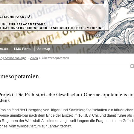
mu.de
LMU Portal
Sitemap
ung Archäozoologie
Asien
Obermesopotamien
mesopotamien
rojekt: Die Prähistorische Gesellschaft Obermesopotamiens un
stenz
erasien fand der Übergang von Jäger- und Sammlergesellschaften zur bäuerlichen
ise unmittelbar nach dem Ende der Eiszeit im 10. Jt. v. Chr. und damit früher als 
 Regionen der Welt statt. Als elementar gilt seit langem die Frage nach den Gründe
hsel vom Wildbeutertum zur Landwirtschaft.