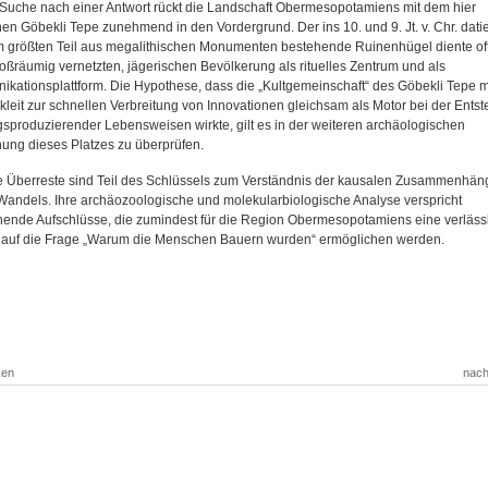
 Suche nach einer Antwort rückt die Landschaft Obermesopotamiens mit dem hier
en Göbekli Tepe zunehmend in den Vordergrund. Der ins 10. und 9. Jt. v. Chr. dati
 größten Teil aus megalithischen Monumenten bestehende Ruinenhügel diente of
roßräumig vernetzten, jägerischen Bevölkerung als rituelles Zentrum und als
kationsplattform. Die Hypothese, dass die „Kultgemeinschaft“ des Göbekli Tepe mi
kleit zur schnellen Verbreitung von Innovationen gleichsam als Motor bei der Ents
sproduzierender Lebensweisen wirkte, gilt es in der weiteren archäologischen
hung dieses Platzes zu überprüfen.
 Überreste sind Teil des Schlüssels zum Verständnis der kausalen Zusammenhän
Wandels. Ihre archäozoologische und molekularbiologische Analyse verspricht
hende Aufschlüsse, die zumindest für die Region Obermesopotamiens eine verläss
 auf die Frage „Warum die Menschen Bauern wurden“ ermöglichen werden.
ken
nach